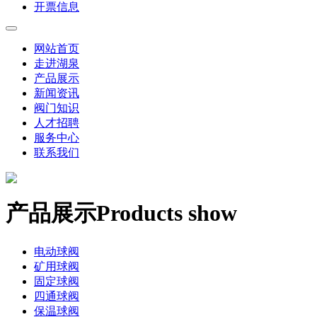
开票信息
网站首页
走进湖泉
产品展示
新闻资讯
阀门知识
人才招聘
服务中心
联系我们
产品展示
Products show
电动球阀
矿用球阀
固定球阀
四通球阀
保温球阀