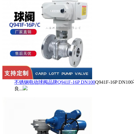
不锈钢电动球阀品牌Q941F-16P DN100
Q941F-16P
良...