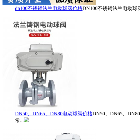
dn100不锈钢法兰电动球阀价格
DN100不锈钢法兰电动
DN50、DN65、DN80电动球阀价格
DN50、DN65、
常...