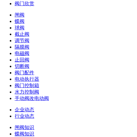
阀门欣赏
闸阀
蝶阀
球阀
截止阀
调节阀
隔膜阀
电磁阀
止回阀
切断阀
阀门配件
电动执行器
阀门控制箱
水力控制阀
手动阀改电动阀
企业动态
行业动态
闸阀知识
蝶阀知识