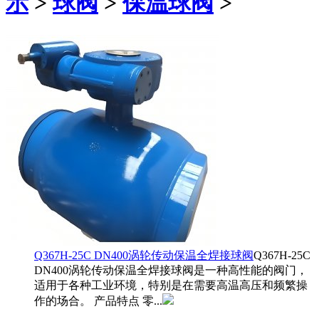
示
>
球阀
>
保温球阀
>
Q367H-25C DN400涡轮传动保温全焊接球阀
Q367H-25C
DN400涡轮传动保温全焊接球阀是一种高性能的阀门，
适用于各种工业环境，特别是在需要高温高压和频繁操
作的场合。 产品特点 零...