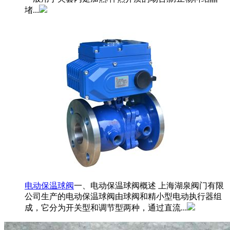
堵...
电动保温球阀
一、电动保温球阀概述 上海湖泉阀门有限
公司生产的电动保温球阀由球阀和精小型电动执行器组
成，它分为开关型和调节型两种，通过直流...