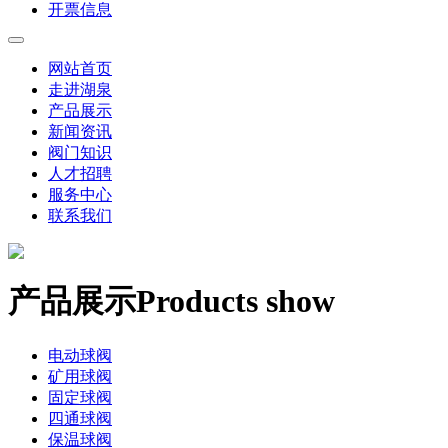
开票信息
网站首页
走进湖泉
产品展示
新闻资讯
阀门知识
人才招聘
服务中心
联系我们
产品展示
Products show
电动球阀
矿用球阀
固定球阀
四通球阀
保温球阀