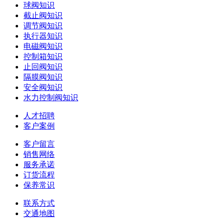
球阀知识
截止阀知识
调节阀知识
执行器知识
电磁阀知识
控制箱知识
止回阀知识
隔膜阀知识
安全阀知识
水力控制阀知识
人才招聘
客户案例
客户留言
销售网络
服务承诺
订货流程
保养常识
联系方式
交通地图