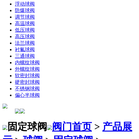
浮动球阀
防爆球阀
调节球阀
高温球阀
低压球阀
高压球阀
法兰球阀
衬氟球阀
三通球阀
内螺纹球阀
外螺纹球阀
软密封球阀
硬密封球阀
不锈钢球阀
偏心半球阀
固定球阀
阀门首页
>
产品展