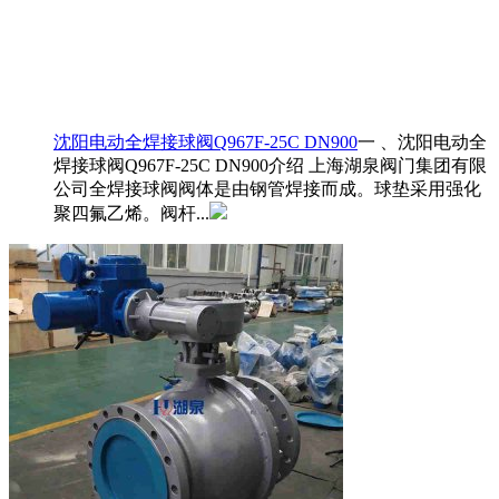
沈阳电动全焊接球阀Q967F-25C DN900
一 、沈阳电动全
焊接球阀Q967F-25C DN900介绍 上海湖泉阀门集团有限
公司全焊接球阀阀体是由钢管焊接而成。球垫采用强化
聚四氟乙烯。阀杆...