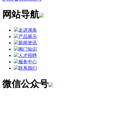
网站导航
走进湖泉
产品展示
新闻资讯
阀门知识
人才招聘
服务中心
联系我们
微信公众号
关注我们