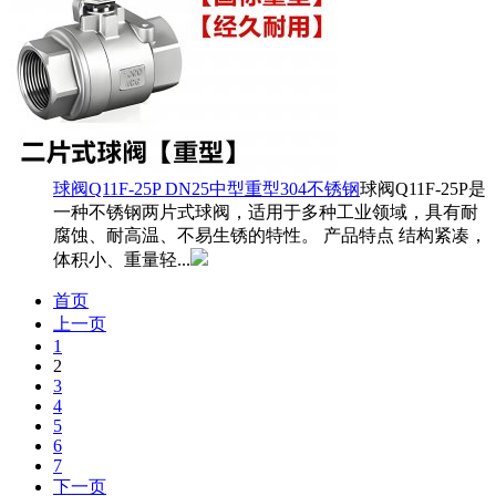
球阀Q11F-25P DN25中型重型304不锈钢
球阀Q11F-25P是
一种不锈钢两片式球阀，适用于多种工业领域，具有耐
腐蚀、耐高温、不易生锈的特性。 产品特点 结构紧凑，
体积小、重量轻...
首页
上一页
1
2
3
4
5
6
7
下一页