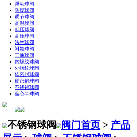
浮动球阀
防爆球阀
调节球阀
高温球阀
低压球阀
高压球阀
法兰球阀
衬氟球阀
三通球阀
内螺纹球阀
外螺纹球阀
软密封球阀
硬密封球阀
不锈钢球阀
偏心半球阀
不锈钢球阀
阀门首页
>
产品