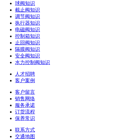
球阀知识
截止阀知识
调节阀知识
执行器知识
电磁阀知识
控制箱知识
止回阀知识
隔膜阀知识
安全阀知识
水力控制阀知识
人才招聘
客户案例
客户留言
销售网络
服务承诺
订货流程
保养常识
联系方式
交通地图