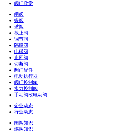
阀门欣赏
闸阀
蝶阀
球阀
截止阀
调节阀
隔膜阀
电磁阀
止回阀
切断阀
阀门配件
电动执行器
阀门控制箱
水力控制阀
手动阀改电动阀
企业动态
行业动态
闸阀知识
蝶阀知识