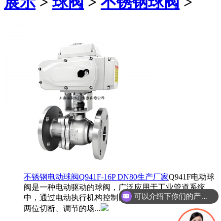
展示
>
球阀
>
不锈钢球阀
>
不锈钢电动球阀Q941F-16P DN80生产厂家
Q941F电动球
阀是一种电动驱动的球阀，广泛应用于工业管道系统
可以介绍下你们的产品么？
中，通过电动执行机构控制阀门的开关。该阀门适用于
两位切断、调节的场...