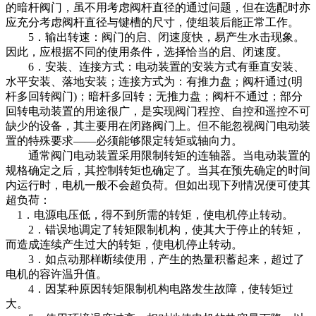
的暗杆阀门，虽不用考虑阀杆直径的通过问题，但在选配时亦
应充分考虑阀杆直径与键槽的尺寸，使组装后能正常工作。
5．输出转速：阀门的启、闭速度快，易产生水击现象。
因此，应根据不同的使用条件，选择恰当的启、闭速度。
6．安装、连接方式：电动装置的安装方式有垂直安装、
水平安装、落地安装；连接方式为：有推力盘；阀杆通过(明
杆多回转阀门)；暗杆多回转；无推力盘；阀杆不通过；部分
回转电动装置的用途很广，是实现阀门程控、自控和遥控不可
缺少的设备，其主要用在闭路阀门上。但不能忽视阀门电动装
置的特殊要求——必须能够限定转矩或轴向力。
通常阀门电动装置采用限制转矩的连轴器。当电动装置的
规格确定之后，其控制转矩也确定了。当其在预先确定的时间
内运行时，电机一般不会超负荷。但如出现下列情况便可使其
超负荷：
1．电源电压低，得不到所需的转矩，使电机停止转动。
2．错误地调定了转矩限制机构，使其大于停止的转矩，
而造成连续产生过大的转矩，使电机停止转动。
3．如点动那样断续使用，产生的热量积蓄起来，超过了
电机的容许温升值。
4．因某种原因转矩限制机构电路发生故障，使转矩过
大。