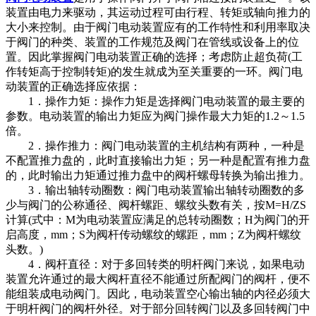
装置由电力来驱动，其运动过程可由行程、转矩或轴向推力的
大小来控制。由于阀门电动装置应有的工作特性和利用率取决
于阀门的种类、装置的工作规范及阀门在管线或设备上的位
置。因此掌握阀门电动装置正确的选择；考虑防止超负荷(工
作转矩高于控制转矩)的发生就成为至关重要的一环。阀门电
动装置的正确选择应依据：
1．操作力矩：操作力矩是选择阀门电动装置的最主要的
参数。电动装置的输出力矩应为阀门操作最大力矩的1.2～1.5
倍。
2．操作推力：阀门电动装置的主机结构有两种，一种是
不配置推力盘的，此时直接输出力矩；另一种是配置有推力盘
的，此时输出力矩通过推力盘中的阀杆螺母转换为输出推力。
3．输出轴转动圈数：阀门电动装置输出轴转动圈数的多
少与阀门的公称通径、阀杆螺距、螺纹头数有关，按M=H/ZS
计算(式中：M为电动装置应满足的总转动圈数；H为阀门的开
启高度，mm；S为阀杆传动螺纹的螺距，mm；Z为阀杆螺纹
头数。)
4．阀杆直径：对于多回转类的明杆阀门来说，如果电动
装置允许通过的最大阀杆直径不能通过所配阀门的阀杆，便不
能组装成电动阀门。因此，电动装置空心输出轴的内径必须大
于明杆阀门的阀杆外径。对于部分回转阀门以及多回转阀门中