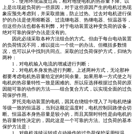
5．使用环境温度过高，相对地使电机的热容量下降。以
上是出现超负荷的一些原因，对于这些原因产生的电机过热现
象应预先考虑到，并采取措施，防止过热。过去对电机进行保
护的办法是使用熔断器、过流继电器、热继电器、恒温器等，
但这些办法也都各有利弊，对于电动装置这种变负荷的设备，
绝对可靠的保护办法是没有的。
因此必须采取各种方法组合的方式。但由于每台电动装置
的负荷情况不同，难以提出一个统一的办法。但概括多数情
况，也可以从中找到共同点。采取的过负荷保护方式，归纳为
两种：
1．对电机输入电流的增减进行判断；
2．对电机本身发热进行判断。上述两种方式，无论那种
都要考虑电机热容量给定的时间余量。如果用单一方式使之与
电机的热容量特性一致是困难的。所以应选择根据过负荷的原
因能可靠的动作的方法——组合复合方式，以实现全面的过负
荷保护作用。
罗托克电动装置的电机，因其在绕组中埋入了与电机绝缘
等级一致的恒温器，当到达额定温度时，电机控制回路便会切
断。恒温器本身热容量是较小的，而且其限时特性是由电机的
热容量特性决定的，因此这是一个可靠的方法。过负荷的基本
保护方法是：
1．对电机连续运转或点动操作的过负荷保护采用恒温