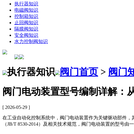
执行器知识
电磁阀知识
控制箱知识
止回阀知识
隔膜阀知识
安全阀知识
水力控制阀知识
执行器知识
阀门首页
>
阀门
阀门电动装置型号编制详解：从
[ 2026-05-29 ]
在工业自动化控制系统中，阀门电动装置作为关键驱动部件，
（JB/T 8530-2014）及相关技术规范，阀门电动装置