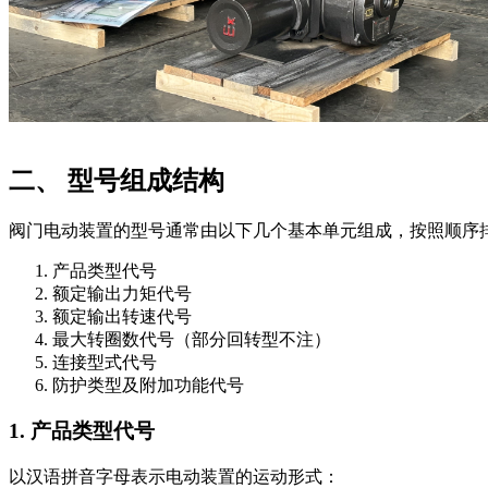
二、 型号组成结构
阀门电动装置的型号通常由以下几个基本单元组成，按照顺序
‌产品类型代号‌
‌额定输出力矩代号‌
‌额定输出转速代号‌
‌最大转圈数代号‌（部分回转型不注）
‌连接型式代号‌
‌防护类型及附加功能代号‌
1. 产品类型代号
以汉语拼音字母表示电动装置的运动形式：