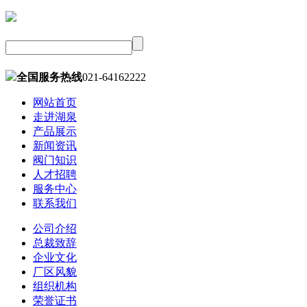
全国服务热线
021-64162222
网站首页
走进湖泉
产品展示
新闻资讯
阀门知识
人才招聘
服务中心
联系我们
公司介绍
总裁致辞
企业文化
厂区风貌
组织机构
荣誉证书