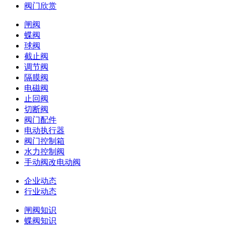
阀门欣赏
闸阀
蝶阀
球阀
截止阀
调节阀
隔膜阀
电磁阀
止回阀
切断阀
阀门配件
电动执行器
阀门控制箱
水力控制阀
手动阀改电动阀
企业动态
行业动态
闸阀知识
蝶阀知识