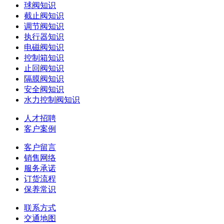
球阀知识
截止阀知识
调节阀知识
执行器知识
电磁阀知识
控制箱知识
止回阀知识
隔膜阀知识
安全阀知识
水力控制阀知识
人才招聘
客户案例
客户留言
销售网络
服务承诺
订货流程
保养常识
联系方式
交通地图