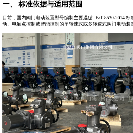
一、 标准依据与适用范围
目前，国内阀门电动装置型号编制主要遵循 ‌JB/T 8530-
动、电触点控制或智能控制的单转速式或多转速式阀门电动装