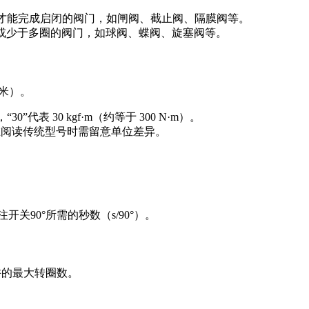
多圈旋转才能完成启闭的阀门，如闸阀、截止阀、隔膜阀等。
转90°或少于多圈的阀门，如球阀、蝶阀、旋塞阀等。
·米）。
代表 30 kgf·m（约等于 300 N·m）。
在阅读传统型号时需留意单位差异。
90°所需的秒数（s/90°）。
许的最大转圈数。