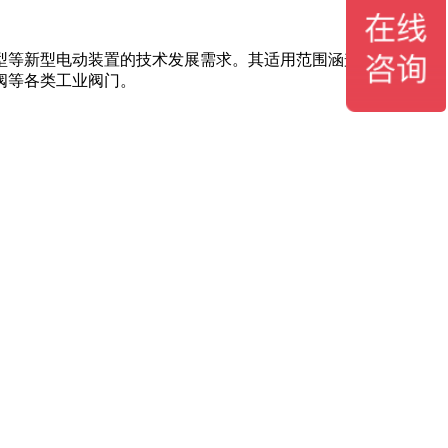
型、防爆型等新型电动装置的技术发展需求。其适用范围涵盖以电动机驱
阀等各类工业阀门。