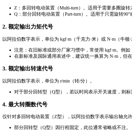
‌Z‌：多回转电动装置（Multi-turn）。适用于需要
‌Q‌：部分回转电动装置（Part-turn）。适用于只需旋
2. 额定输出力矩代号
以阿拉伯数字表示，单位为 ‌kgf·m‌（千克力·米）或 ‌N·m‌（牛顿
注意：在旧标准或部分厂家习惯中，常使用 kgf·m。例如，“30”
在新标准及国际通用表述中，建议统一换算为 N·m，但
3. 额定输出转速代号
以阿拉伯数字表示，单位为 ‌r/min‌（转/分）。
对于部分回转型（Q型），若以时间表示开关速度，则标注开关
4. 最大转圈数代号
仅针对多回转电动装置（Z型），以阿拉伯数字表示输出轴允
部分回转型（Q型）因行程固定，此位通常省略或不注。