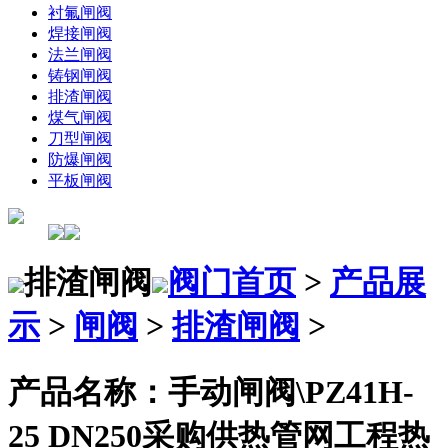
衬氟闸阀
焊接闸阀
法兰闸阀
铸钢闸阀
排渣闸阀
煤气闸阀
刀型闸阀
防爆闸阀
平板闸阀
排渣闸阀
阀门首页
>
产品展
示
>
闸阀
>
排渣闸阀
>
产品名称：手动闸阀\PZ41H-
25 DN250采购供热管网工程热