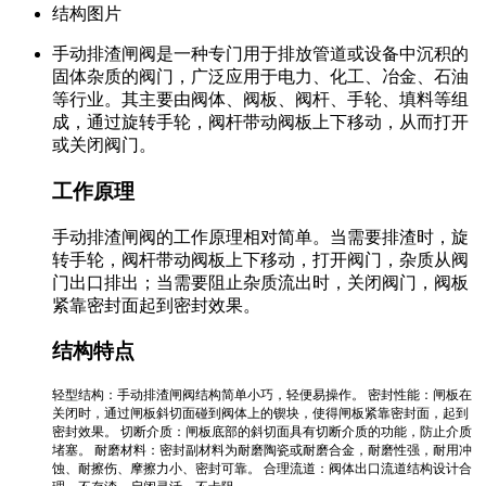
结构图片
‌手动排渣闸阀‌是一种专门用于排放管道或设备中沉积的
固体杂质的阀门，广泛应用于电力、化工、冶金、石油
等行业。其主要由阀体、阀板、阀杆、手轮、填料等组
成，通过旋转手轮，阀杆带动阀板上下移动，从而打开
或关闭阀门‌。
工作原理
手动排渣闸阀的工作原理相对简单。当需要排渣时，旋
转手轮，阀杆带动阀板上下移动，打开阀门，杂质从阀
门出口排出；当需要阻止杂质流出时，关闭阀门，阀板
紧靠密封面起到密封效果‌。
结构特点
‌轻型结构‌：手动排渣闸阀结构简单小巧，轻便易操作。 ‌密封性能‌：闸板在
关闭时，通过闸板斜切面碰到阀体上的锲块，使得闸板紧靠密封面，起到
密封效果。 ‌切断介质‌：闸板底部的斜切面具有切断介质的功能，防止介质
堵塞‌。 ‌耐磨材料‌：密封副材料为耐磨陶瓷或耐磨合金，耐磨性强，耐用冲
蚀、耐擦伤、摩擦力小、密封可靠‌。 ‌合理流道‌：阀体出口流道结构设计合