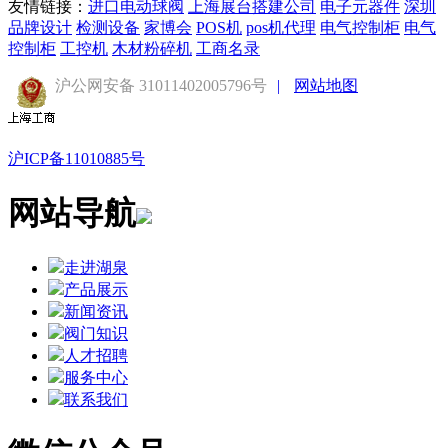
友情链接：
进口电动球阀
上海展台搭建公司
电子元器件
深圳
品牌设计
检测设备
家博会
POS机
pos机代理
电气控制柜
电气
控制柜
工控机
木材粉碎机
工商名录
沪公网安备 31011402005796号
|
网站地图
沪ICP备11010885号
网站导航
走进湖泉
产品展示
新闻资讯
阀门知识
人才招聘
服务中心
联系我们