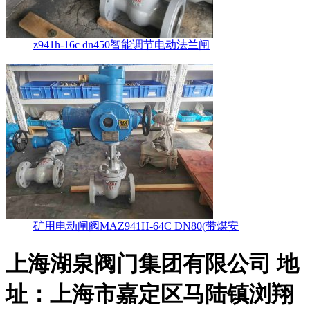
z941h-16c dn450智能调节电动法兰闸
矿用电动闸阀MAZ941H-64C DN80(带煤安
上海湖泉阀门集团有限公司
地
址：上海市嘉定区马陆镇浏翔