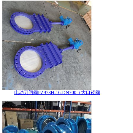
电动刀闸阀PZ973H-16-DN700（大口径阀