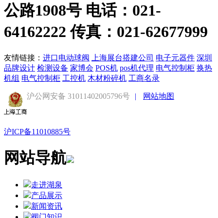
公路1908号 电话：021-
64162222 传真：021-62677999
友情链接：
进口电动球阀
上海展台搭建公司
电子元器件
深圳
品牌设计
检测设备
家博会
POS机
pos机代理
电气控制柜
换热
机组
电气控制柜
工控机
木材粉碎机
工商名录
沪公网安备 31011402005796号
|
网站地图
沪ICP备11010885号
网站导航
走进湖泉
产品展示
新闻资讯
阀门知识