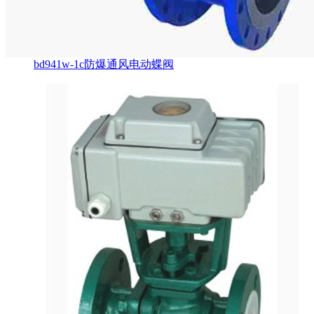
bd941w-1c防爆通风电动蝶阀