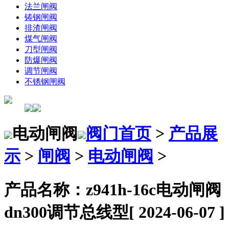
法兰闸阀
铸钢闸阀
排渣闸阀
煤气闸阀
刀型闸阀
防爆闸阀
调节闸阀
不锈钢闸阀
电动闸阀
阀门首页
>
产品展
示
>
闸阀
>
电动闸阀
>
产品名称：z941h-16c电动闸阀
dn300调节总线型
[ 2024-06-07 ]