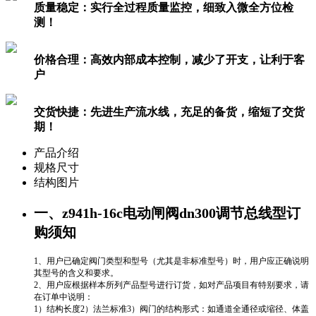
质量稳定：
实行全过程质量监控，细致入微全方位检
测！
价格合理：
高效内部成本控制，减少了开支，让利于客
户
交货快捷：
先进生产流水线，充足的备货，缩短了交货
期！
产品介绍
规格尺寸
结构图片
一、z941h-16c电动闸阀dn300调节总线型订
购须知
1、用户已确定阀门类型和型号（尤其是非标准型号）时，用户应正确说明
其型号的含义和要求。
2、用户应根据样本所列产品型号进行订货，如对产品项目有特别要求，请
在订单中说明：
1）结构长度2）法兰标准3）阀门的结构形式：如通道全通径或缩径、体盖