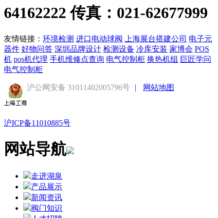
64162222 传真：021-62677999
友情链接：
环境检测
进口电动球阀
上海展台搭建公司
电子元
器件
好物问答
深圳品牌设计
检测设备
冷库安装
家博会
POS
机
pos机代理
手机维修点查询
电气控制柜
换热机组
巨匠学问
电气控制柜
沪公网安备 31011402005796号
|
网站地图
沪ICP备11010885号
网站导航
走进湖泉
产品展示
新闻资讯
阀门知识