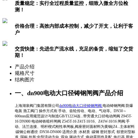
质量稳定：
实行全过程质量监控，细致入微全方位检
测！
价格合理：
高效内部成本控制，减少了开支，让利于客
户
交货快捷：
先进生产流水线，充足的备货，缩短了交货
期！
产品介绍
规格尺寸
结构图片
一、dn900电动大口径铸钢闸阀产品介绍
上海湖泉阀门集团有限公司
dn900电动大口径铸钢闸阀
电动铸钢闸阀 防爆
电装 渤工阀门 操作方式有:手动、齿轮传动、电动、气动等。DN50～
600mm应用规范设计与制造GB/T12234连...带旁通大口径电动闸阀 Z945T-
16 DN900 电动铸铁暗杆闸阀 Z545T-16 Z41T-10/16、Z41W-10/16 闸阀:手
动、法兰连接、明杆楔式刚性单闸板,阀座密封面材料为黄铜(Z4...主体材料
:碳钢公称通径 :DN50-DN600 适用介质 :水材质 :碳钢 密封形式 :软密封型标
准 :国标 外形:中型流动方向 :双向 驱动方式 :电动零部件及配 :执行器 用途: