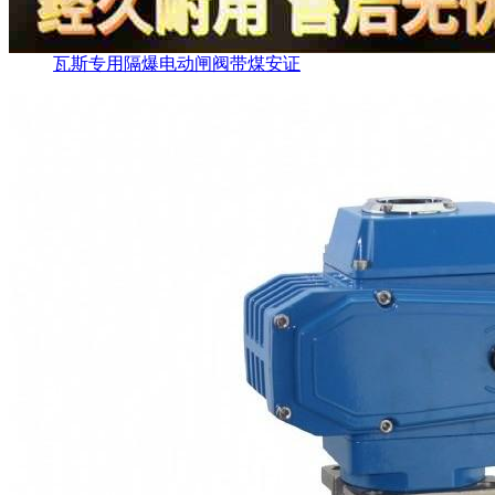
瓦斯专用隔爆电动闸阀带煤安证