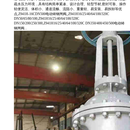
疏水压力环境 ...具有结构简单紧凑、设计合理、轻型节材,密封可靠、操作
轻便灵活、体积小、通道流畅、流阻小、重量轻、易安装、易拆卸等优
点,Z941H-16CDN500电动铸钢闸阀,,Z941H16/25/40/64/100/320C
DN50/65/80/100,Z941H16/25/40/64/100/320C
DN150/200/250/300,Z941H16/25/40/64/100/320C DN350/400/450/500电动铸
钢闸阀...