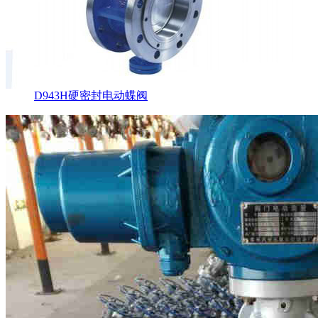
D943H硬密封电动蝶阀