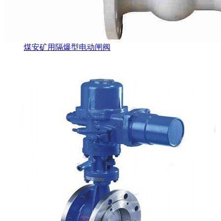
煤安矿用隔爆型电动闸阀