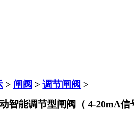
示
>
闸阀
>
调节闸阀
>
50电动智能调节型闸阀（ 4-20mA