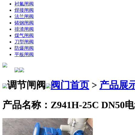
衬氟闸阀
焊接闸阀
法兰闸阀
铸钢闸阀
排渣闸阀
煤气闸阀
刀型闸阀
防爆闸阀
平板闸阀
调节闸阀
阀门首页
>
产品展
产品名称：Z941H-25C DN