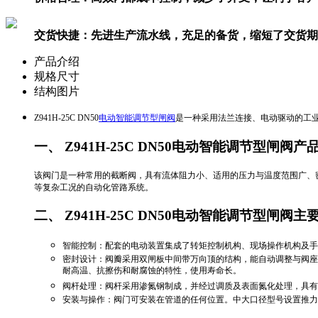
交货快捷：
先进生产流水线，充足的备货，缩短了交货期
产品介绍
规格尺寸
结构图片
Z941H-25C DN50
电动智能调节型闸阀
是一种采用法兰连接、电动驱动的工业用
一、 Z941H-25C DN50电动智能调节型闸阀产
该阀门是一种常用的截断阀，具有流体阻力小、适用的压力与温度范围广、密
等复杂工况的自动化管路系统。‌‌
二、 Z941H-25C DN50电动智能调节型闸阀
‌智能控制‌：配套的电动装置集成了转矩控制机构、现场操作机构及手
‌密封设计‌：阀瓣采用双闸板中间带万向顶的结构，能自动调整与阀
耐高温、抗擦伤和耐腐蚀的特性，使用寿命长。‌‌
‌阀杆处理‌：阀杆采用渗氮钢制成，并经过调质及表面氮化处理，具有
‌安装与操作‌：阀门可安装在管道的任何位置。中大口径型号设置推