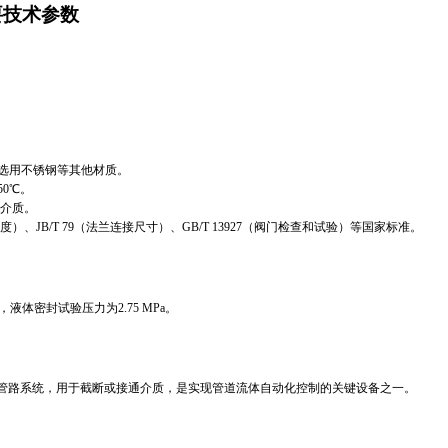
主要技术参数
工况选用不锈钢等其他材质。
℃。‌‌
质。‌‌
构长度）、JB/T 79（法兰连接尺寸）、GB/T 13927（阀门检查和试验）等国家标准。‌‌
液体密封试验压力为2.75 MPa。‌‌
路系统，用于截断或接通介质，是实现管道流体自动化控制的关键设备之一。‌‌