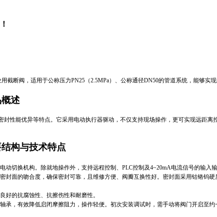
！
截断阀，适用于公称压力PN25（2.5MPa）、公称通径DN50的管道系统，能够实现
品概述
封性能优异等特点。它采用电动执行器驱动，不仅支持现场操作，更可实现远距离控制、
主要结构与技术特点
电动切换机构。除就地操作外，支持远程控制、PLC控制及4~20mA电流信号的输入输
座密封面的吻合度，确保密封可靠，且维修方便、阀瓣互换性好。‌‌密封面采用钴铬
良好的抗腐蚀性、抗擦伤性和耐磨性。‌‌
力轴承，有效降低启闭摩擦阻力，操作轻便。初次安装调试时，需手动将阀门开启至约一