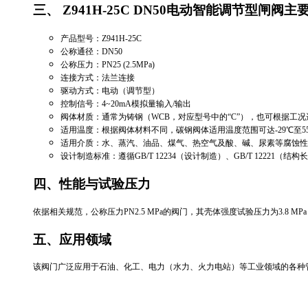
三、 Z941H-25C DN50电动智能调节型闸阀
‌产品型号‌：Z941H-25C
‌公称通径‌：DN50 ‌‌
‌公称压力‌：PN25 (2.5MPa) ‌‌
‌连接方式‌：法兰连接 ‌‌
‌驱动方式‌：电动（调节型）
‌控制信号‌：4~20mA模拟量输入/输出 ‌‌
‌阀体材质‌：通常为铸钢（WCB，对应型号中的“C”）‌‌，也可根据
‌适用温度‌：根据阀体材料不同，碳钢阀体适用温度范围可达-29℃至550
‌适用介质‌：水、蒸汽、油品、煤气、热空气及酸、碱、尿素等腐蚀性介
‌设计制造标准‌：遵循GB/T 12234（设计制造）、GB/T 12221（结
四、性能与试验压力
依据相关规范，公称压力PN2.5 MPa的阀门，其壳体强度试验压力为3.8 MPa，
五、应用领域
该阀门广泛应用于石油、化工、电力（水力、火力电站）等工业领域的各种管