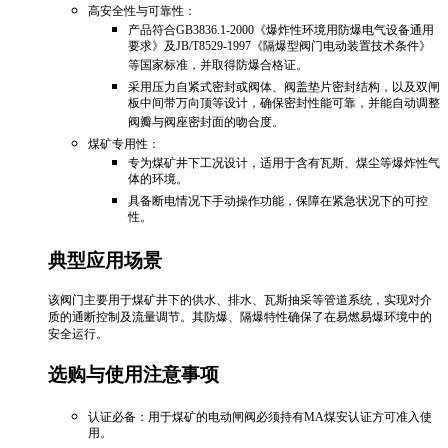
‌高安全性与可靠性‌：
产品符合GB3836.1-2000《爆炸性环境用防爆电气设备通用
要求》及JB/T8529-1997《隔爆型阀门电动装置技术条件》
等国家标准，并取得防爆合格证。‌
采用压力自紧式密封或阀体、阀盖垫片密封结构，以及双闸
板中间带万向顶等设计，确保密封性能可靠，并能自动调整
阀瓣与阀座密封面的吻合度。‌
‌煤矿专用性‌：
专为煤矿井下工况设计，适用于含有瓦斯、煤尘等爆炸性气
体的环境。
具备断电情况下手动操作功能，保障在紧急状况下的可控
性。‌
典型应用场景
该阀门主要用于煤矿井下的供水、排水、瓦斯抽采等管道系统，实现对介
质的通断控制及流量调节。其防爆、隔爆特性确保了在易燃易爆环境中的
安全运行。‌
选购与使用注意事项
‌认证必备‌：用于煤矿的电动闸阀必须持有MA煤安认证方可准入使
用。‌