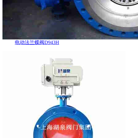
电动法兰蝶阀D943H