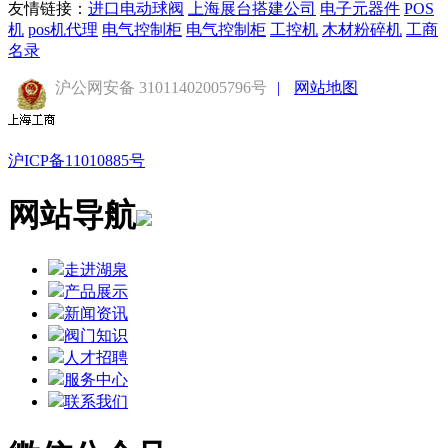
友情链接：
进口电动球阀
上海展台搭建公司
电子元器件
POS
机
pos机代理
电气控制柜
电气控制柜
工控机
木材粉碎机
工商
名录
沪公网安备 31011402005796号
|
网站地图
沪ICP备11010885号
网站导航
走进湖泉
产品展示
新闻资讯
阀门知识
人才招聘
服务中心
联系我们