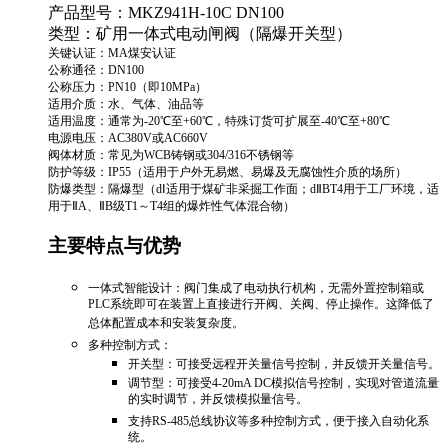
‌产品型号‌：MKZ941H-10C DN100
‌类型‌：矿用一体式电动闸阀（隔爆开关型）
‌关键认证‌：MA煤安认证
‌公称通径‌：DN100
‌公称压力‌：PN10（即10MPa）
‌适用介质‌：水、气体、油品等
‌适用温度‌：通常为-20℃至+60℃，特殊订货可扩展至-40℃至+80℃
‌电源电压‌：AC380V或AC660V
‌阀体材质‌：常见为WCB铸钢或304/316不锈钢等
‌防护等级‌：IP55（适用于户外无易燃、易爆及无腐蚀性介质的场所）
‌防爆类型‌：隔爆型（dⅠ适用于煤矿非采掘工作面；dⅡBT4用于工厂环境，适
用于ⅡA、ⅡB级T1～T4组的爆炸性气体混合物）
主要特点与优势
‌一体式智能设计‌：阀门集成了电动执行机构，无需外置控制箱或
PLC系统即可在装置上直接进行开阀、关阀、停止操作。这降低了
总体配置成本和安装复杂度。‌
‌多种控制方式‌：
‌开关型‌：可接受远程开关量信号控制，并反馈开关量信号。
‌调节型‌：可接受4-20mA DC模拟信号控制，实现对管道流量
的实时调节，并反馈模拟量信号。‌
支持RS-485总线协议等多种控制方式，便于接入自动化系
统。