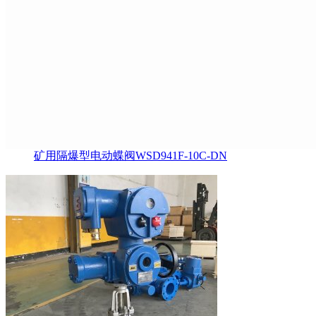
矿用隔爆型电动蝶阀WSD941F-10C-DN