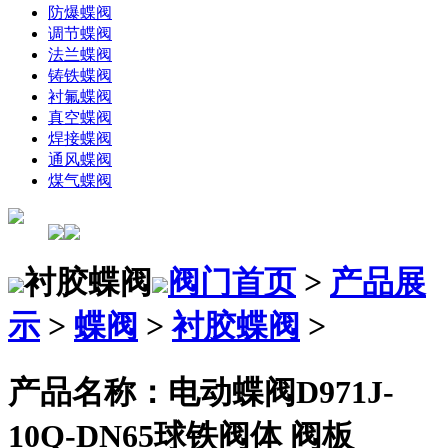
防爆蝶阀
调节蝶阀
法兰蝶阀
铸铁蝶阀
衬氟蝶阀
真空蝶阀
焊接蝶阀
通风蝶阀
煤气蝶阀
衬胶蝶阀
阀门首页
>
产品展
示
>
蝶阀
>
衬胶蝶阀
>
产品名称：电动蝶阀D971J-
10Q-DN65球铁阀体 阀板