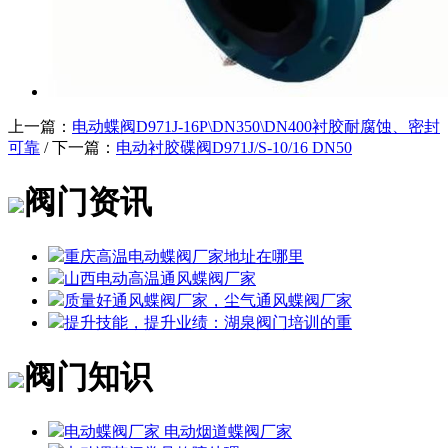
上一篇：
电动蝶阀D971J-16P\DN350\DN400衬胶耐腐蚀、密封
可靠
/ 下一篇：
电动衬胶碟阀D971J/S-10/16 DN50
阀门资讯
重庆高温电动蝶阀厂家地址在哪里
山西电动高温通风蝶阀厂家
质量好通风蝶阀厂家，尘气通风蝶阀厂家
提升技能，提升业绩：湖泉阀门培训的重
阀门知识
电动蝶阀厂家 电动烟道蝶阀厂家