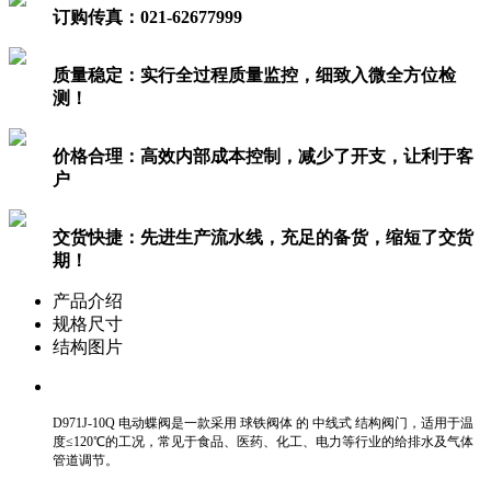
订购传真：
021-62677999
质量稳定：
实行全过程质量监控，细致入微全方位检
测！
价格合理：
高效内部成本控制，减少了开支，让利于客
户
交货快捷：
先进生产流水线，充足的备货，缩短了交货
期！
产品介绍
规格尺寸
结构图片
D971J-10Q 电动蝶阀是一款采用 球铁阀体 的 中线式 结构阀门，适用于温
度≤120℃的工况，常见于食品、医药、化工、电力等行业的给排水及气体
管道调节。 ‌