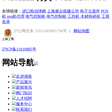
友情链接：
进口电动球阀
上海展台搭建公司
电子元器件
POS
机
pos机代理
电气控制柜
电气控制柜
工控机
木材粉碎机
工商
名录
沪公网安备 31011402005796号
|
网站地图
沪ICP备11010885号
网站导航
走进湖泉
产品展示
新闻资讯
阀门知识
人才招聘
服务中心
联系我们