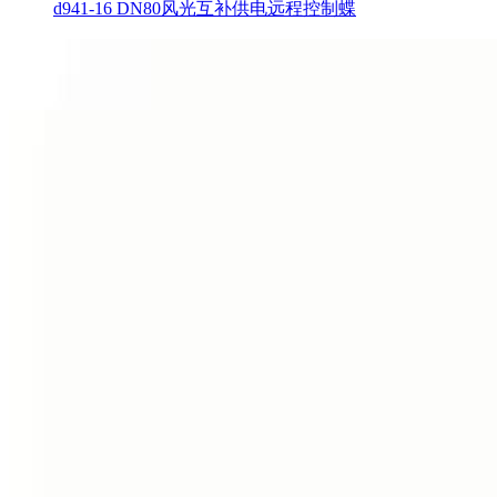
d941-16 DN80风光互补供电远程控制蝶